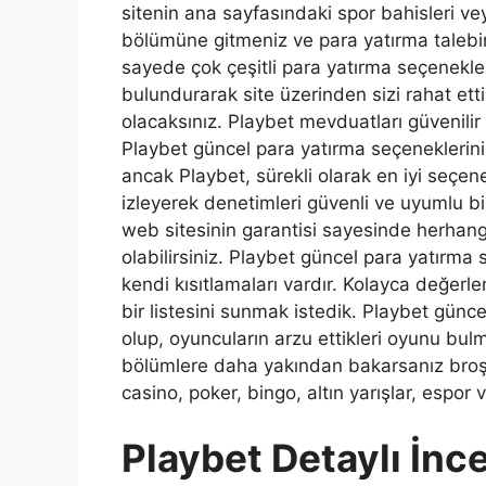
sitenin ana sayfasındaki spor bahisleri ve
bölümüne gitmeniz ve para yatırma taleb
sayede çok çeşitli para yatırma seçenekle
bulundurarak site üzerinden sizi rahat 
olacaksınız. Playbet mevduatları güvenilir 
Playbet güncel para yatırma seçeneklerinin
ancak Playbet, sürekli olarak en iyi seçene
izleyerek denetimleri güvenli ve uyumlu bir
web sitesinin garantisi sayesinde herhan
olabilirsiniz. Playbet güncel para yatırma 
kendi kısıtlamaları vardır. Kolayca değerl
bir listesini sunmak istedik. Playbet günce
olup, oyuncuların arzu ettikleri oyunu bul
bölümlere daha yakından bakarsanız broşürl
casino, poker, bingo, altın yarışlar, espor
Playbet Detaylı İnc