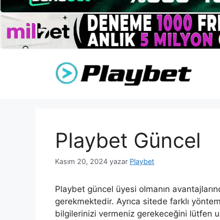
İçeriğe
atla
Playbet Güncel
Kasım 20, 2024
yazar
Playbet
Playbet güncel üyesi olmanın avantajları
gerekmektedir. Ayrıca sitede farklı yönteml
bilgilerinizi vermeniz gerekeceğini lütfen