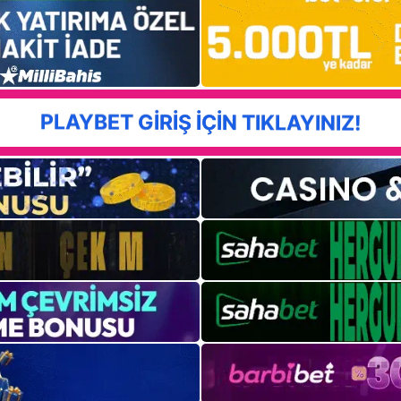
PLAYBET GİRİŞ İÇİN TIKLAYINIZ!