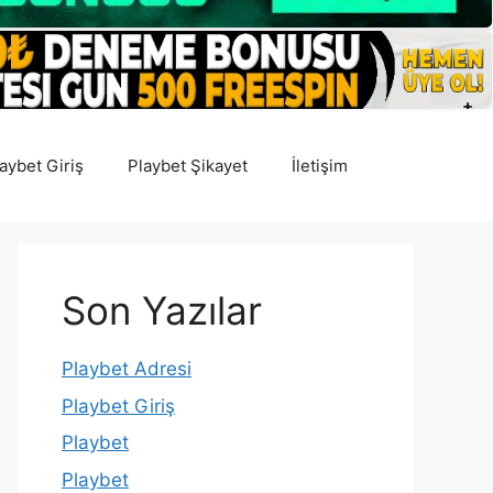
aybet Giriş
Playbet Şikayet
İletişim
Son Yazılar
Playbet Adresi
Playbet Giriş
Playbet
Playbet