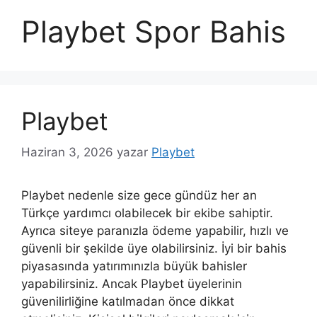
Playbet Spor Bahis
Playbet
Haziran 3, 2026
yazar
Playbet
Playbet nedenle size gece gündüz her an
Türkçe yardımcı olabilecek bir ekibe sahiptir.
Ayrıca siteye paranızla ödeme yapabilir, hızlı ve
güvenli bir şekilde üye olabilirsiniz. İyi bir bahis
piyasasında yatırımınızla büyük bahisler
yapabilirsiniz. Ancak Playbet üyelerinin
güvenilirliğine katılmadan önce dikkat