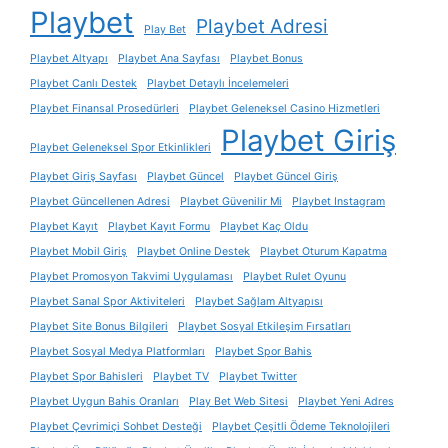
Playbet
Playbet Adresi
Play Bet
Playbet Altyapı
Playbet Ana Sayfası
Playbet Bonus
Playbet Canlı Destek
Playbet Detaylı İncelemeleri
Playbet Finansal Prosedürleri
Playbet Geleneksel Casino Hizmetleri
Playbet Giriş
Playbet Geleneksel Spor Etkinlikleri
Playbet Giriş Sayfası
Playbet Güncel
Playbet Güncel Giriş
Playbet Güncellenen Adresi
Playbet Güvenilir Mi
Playbet Instagram
Playbet Kayıt
Playbet Kayıt Formu
Playbet Kaç Oldu
Playbet Mobil Giriş
Playbet Online Destek
Playbet Oturum Kapatma
Playbet Promosyon Takvimi Uygulaması
Playbet Rulet Oyunu
Playbet Sanal Spor Aktiviteleri
Playbet Sağlam Altyapısı
Playbet Site Bonus Bilgileri
Playbet Sosyal Etkileşim Fırsatları
Playbet Sosyal Medya Platformları
Playbet Spor Bahis
Playbet Spor Bahisleri
Playbet TV
Playbet Twitter
Playbet Uygun Bahis Oranları
Play Bet Web Sitesi
Playbet Yeni Adres
Playbet Çevrimiçi Sohbet Desteği
Playbet Çeşitli Ödeme Teknolojileri