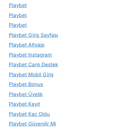
Playbet
Playbet
Playbet
Playbet Giriş Sayfası
Playbet Altyapı
Playbet Instagram
Playbet Canlı Destek
Playbet Mobil Giriş
Playbet Bonus
Playbet Üyelik
Playbet Kayıt
Playbet Kaç Oldu
Playbet Güvenilir Mi