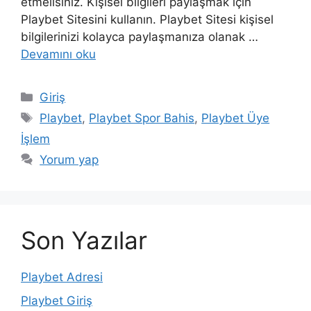
etmelisiniz. Kişisel bilgileri paylaşmak için
Playbet Sitesini kullanın. Playbet Sitesi kişisel
bilgilerinizi kolayca paylaşmanıza olanak …
Devamını oku
Kategoriler
Giriş
Etiketler
Playbet
,
Playbet Spor Bahis
,
Playbet Üye
İşlem
Yorum yap
Son Yazılar
Playbet Adresi
Playbet Giriş