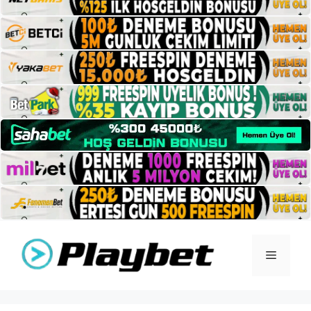
İçeriğe
atla
Menü