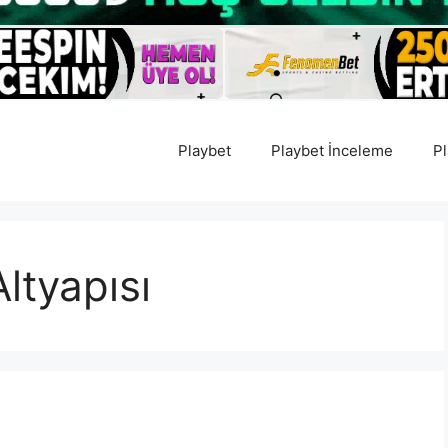
Playbet
Playbet İnceleme
Pl
ltyapısı