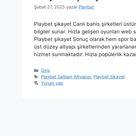
Şubat 27, 2025
yazar
Playbet
Playbet şikayet Canlı bahis şirketleri üst
bilgiler sunar. Hızla gelişen oyunları web s
Playbet şikayet Sonuç olarak hem spor bah
üst düzey altyapı şirketlerinden yararlanar
hizmet sunmaktadır. Hızla popülerlik kaz
Kategoriler
Giriş
Etiketler
Playbet Sağlam Altyapısı
,
Playbet Şikayet
Yorum yap