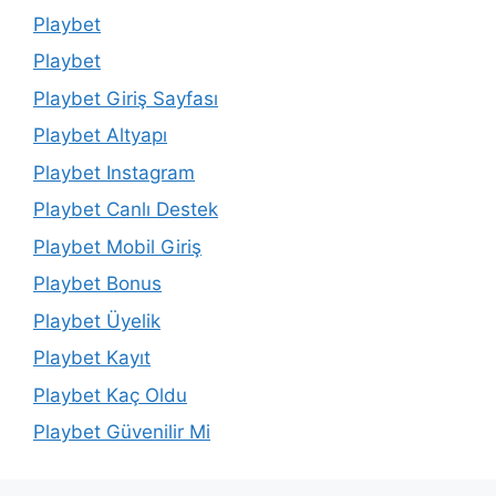
Playbet
Playbet
Playbet Giriş Sayfası
Playbet Altyapı
Playbet Instagram
Playbet Canlı Destek
Playbet Mobil Giriş
Playbet Bonus
Playbet Üyelik
Playbet Kayıt
Playbet Kaç Oldu
Playbet Güvenilir Mi