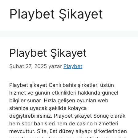
Playbet Şikayet
Playbet Şikayet
Şubat 27, 2025
yazar
Playbet
Playbet şikayet Canlı bahis şirketleri üstün
hizmet ve günün etkinlikleri hakkında güncel
bilgiler sunar. Hızla gelişen oyunları web
sitenize uyacak şekilde kolayca
değiştirebilirsiniz. Playbet şikayet Sonuç olarak
hem spor bahisleri hem de casino hizmetleri
mevcuttur. Site, üst düzey altyapı şirketlerinden