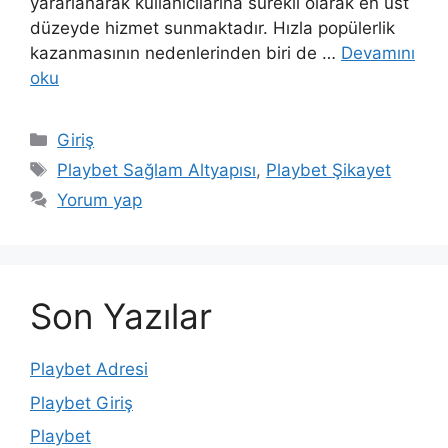
yararlanarak kullanıcılarına sürekli olarak en üst
düzeyde hizmet sunmaktadır. Hızla popülerlik
kazanmasının nedenlerinden biri de …
Devamını
oku
Kategoriler
Giriş
Etiketler
Playbet Sağlam Altyapısı
,
Playbet Şikayet
Yorum yap
Son Yazılar
Playbet Adresi
Playbet Giriş
Playbet