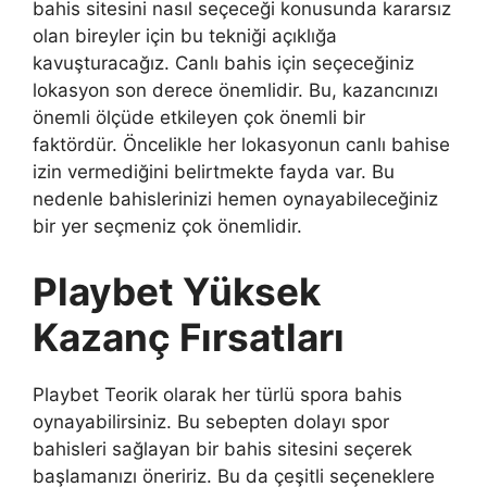
bahis sitesini nasıl seçeceği konusunda kararsız
olan bireyler için bu tekniği açıklığa
kavuşturacağız. Canlı bahis için seçeceğiniz
lokasyon son derece önemlidir. Bu, kazancınızı
önemli ölçüde etkileyen çok önemli bir
faktördür. Öncelikle her lokasyonun canlı bahise
izin vermediğini belirtmekte fayda var. Bu
nedenle bahislerinizi hemen oynayabileceğiniz
bir yer seçmeniz çok önemlidir.
Playbet Yüksek
Kazanç Fırsatları
Playbet Teorik olarak her türlü spora bahis
oynayabilirsiniz. Bu sebepten dolayı spor
bahisleri sağlayan bir bahis sitesini seçerek
başlamanızı öneririz. Bu da çeşitli seçeneklere