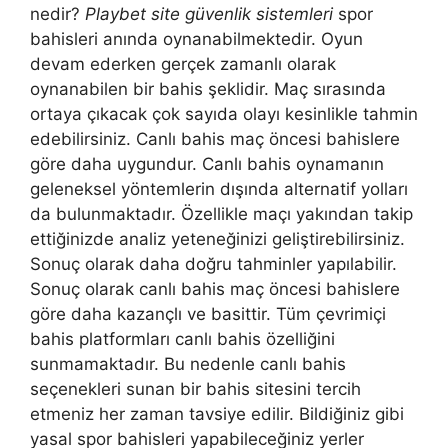
nedir?
Playbet site güvenlik sistemleri
spor
bahisleri anında oynanabilmektedir. Oyun
devam ederken gerçek zamanlı olarak
oynanabilen bir bahis şeklidir. Maç sırasında
ortaya çıkacak çok sayıda olayı kesinlikle tahmin
edebilirsiniz. Canlı bahis maç öncesi bahislere
göre daha uygundur. Canlı bahis oynamanın
geleneksel yöntemlerin dışında alternatif yolları
da bulunmaktadır. Özellikle maçı yakından takip
ettiğinizde analiz yeteneğinizi geliştirebilirsiniz.
Sonuç olarak daha doğru tahminler yapılabilir.
Sonuç olarak canlı bahis maç öncesi bahislere
göre daha kazançlı ve basittir. Tüm çevrimiçi
bahis platformları canlı bahis özelliğini
sunmamaktadır. Bu nedenle canlı bahis
seçenekleri sunan bir bahis sitesini tercih
etmeniz her zaman tavsiye edilir. Bildiğiniz gibi
yasal spor bahisleri yapabileceğiniz yerler