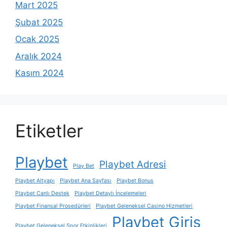
Mart 2025
Şubat 2025
Ocak 2025
Aralık 2024
Kasım 2024
Etiketler
Playbet
Playbet Adresi
Play Bet
Playbet Altyapı
Playbet Ana Sayfası
Playbet Bonus
Playbet Canlı Destek
Playbet Detaylı İncelemeleri
Playbet Finansal Prosedürleri
Playbet Geleneksel Casino Hizmetleri
Playbet Giriş
Playbet Geleneksel Spor Etkinlikleri