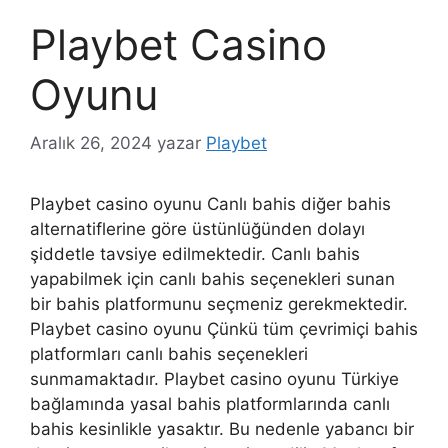
Playbet Casino
Oyunu
Aralık 26, 2024
yazar
Playbet
Playbet casino oyunu Canlı bahis diğer bahis
alternatiflerine göre üstünlüğünden dolayı
şiddetle tavsiye edilmektedir. Canlı bahis
yapabilmek için canlı bahis seçenekleri sunan
bir bahis platformunu seçmeniz gerekmektedir.
Playbet casino oyunu Çünkü tüm çevrimiçi bahis
platformları canlı bahis seçenekleri
sunmamaktadır. Playbet casino oyunu Türkiye
bağlamında yasal bahis platformlarında canlı
bahis kesinlikle yasaktır. Bu nedenle yabancı bir