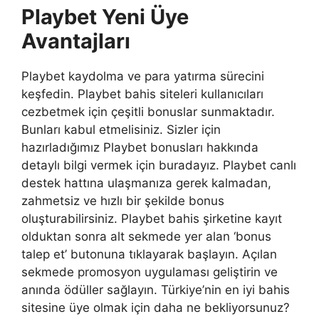
Playbet Yeni Üye
Avantajları
Playbet kaydolma ve para yatırma sürecini
keşfedin. Playbet bahis siteleri kullanıcıları
cezbetmek için çeşitli bonuslar sunmaktadır.
Bunları kabul etmelisiniz. Sizler için
hazırladığımız Playbet bonusları hakkında
detaylı bilgi vermek için buradayız. Playbet canlı
destek hattına ulaşmanıza gerek kalmadan,
zahmetsiz ve hızlı bir şekilde bonus
oluşturabilirsiniz. Playbet bahis şirketine kayıt
olduktan sonra alt sekmede yer alan ‘bonus
talep et’ butonuna tıklayarak başlayın. Açılan
sekmede promosyon uygulaması geliştirin ve
anında ödüller sağlayın. Türkiye’nin en iyi bahis
sitesine üye olmak için daha ne bekliyorsunuz?