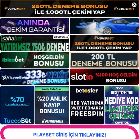
×
PLAYBET GİRİŞ İÇİN TIKLAYINIZ!