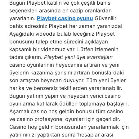
Bugün Playbet katılın ve çok çeşitli bahis
seçenekleri arasında en cazip oranlardan
yararlanın.
Playbet casino oyunu
Güvenilir
bahis adresiniz Playbet her zaman yanınızda!
Aşağıdaki videoda bulabileceğiniz Playbet
bonusunu talep etme sürecini açıklayan
kapsamlı bir videomuz var. Lütfen izlemenin
tadını çıkarın.
Playbet yeni üye avantajları
casino oyunlarının heyecanını artıran ve yeni
üyelerin kazanma şansını artıran bonuslardaki
son artıştan heyecan duyuyor. Tüm yeni üyeler
harika ve benzersiz tekliflerden yararlanabilir.
Bugün yatırım yapın ve heyecan verici casino
oyunlarına katılarak ödülleri toplamaya başlayın.
Aşamalı casino hoş geldin bonusu tüm casino
ve casino profesyonel oyunları için geçerlidir.
Casino hoş geldin bonusundan yararlanmak için
yatırımınızı yaptıktan sonra ‘hesaplar arası