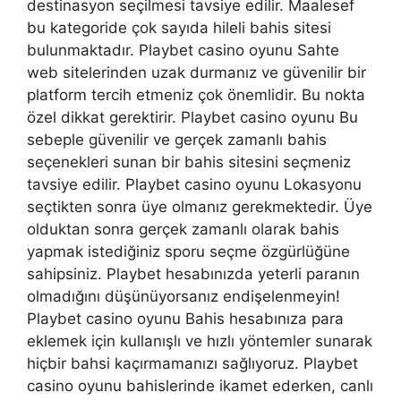
destinasyon seçilmesi tavsiye edilir. Maalesef
bu kategoride çok sayıda hileli bahis sitesi
bulunmaktadır. Playbet casino oyunu Sahte
web sitelerinden uzak durmanız ve güvenilir bir
platform tercih etmeniz çok önemlidir. Bu nokta
özel dikkat gerektirir. Playbet casino oyunu Bu
sebeple güvenilir ve gerçek zamanlı bahis
seçenekleri sunan bir bahis sitesini seçmeniz
tavsiye edilir. Playbet casino oyunu Lokasyonu
seçtikten sonra üye olmanız gerekmektedir. Üye
olduktan sonra gerçek zamanlı olarak bahis
yapmak istediğiniz sporu seçme özgürlüğüne
sahipsiniz. Playbet hesabınızda yeterli paranın
olmadığını düşünüyorsanız endişelenmeyin!
Playbet casino oyunu Bahis hesabınıza para
eklemek için kullanışlı ve hızlı yöntemler sunarak
hiçbir bahsi kaçırmamanızı sağlıyoruz. Playbet
casino oyunu bahislerinde ikamet ederken, canlı