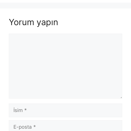
Yorum yapın
Yorum
İsim
E-
posta