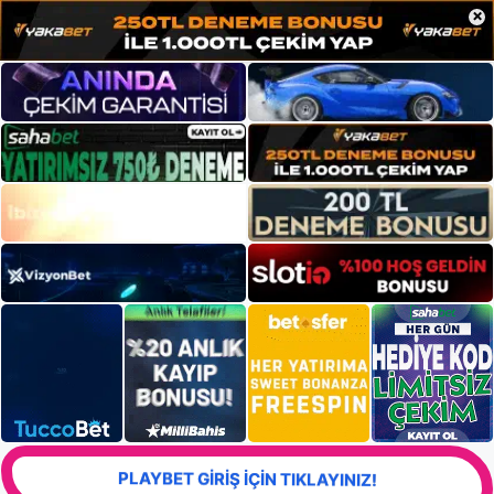
×
PLAYBET GİRİŞ İÇİN TIKLAYINIZ!