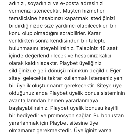
adınızı, soyadınızı ve e-posta adresinizi
vermeniz istenecektir. Müşteri hizmetleri
temsilcisine hesabınızı kapatmak istediğinizi
bildirdiğinizde size yardımcı olabilecekleri bir
konu olup olmadığını sorabilirler. Karar
verildikten sonra kendisinden bir talepte
bulunmasını isteyebilirsiniz. Talebiniz 48 saat
içinde değerlendirilecek ve hesabınız kalıcı
olarak kaldırılacaktır. Playbet üyeliğinizi
sildiğinizde geri dönüşü mümkün değildir. Eğer
siteyi gelecekte tekrar kullanmak isterseniz yeni
bir üyelik oluşturmanız gerekecektir. Siteye üye
olduğunuz anda Playbet üyelik bonus sisteminin
avantajlarından hemen yararlanmaya
başlayabilirsiniz. Playbet üyelik bonusu keyifli
bir hediyedir ve promosyon sağlar. Bu bonustan
yararlanmak için Playbet sitesine üye
olmamanız gerekmektedir. Üyeliğiniz varsa