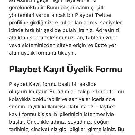
gerekmektedir. Bunu başarmanın çeşitli
yöntemleri vardır ancak bir Playbet Twitter
profiline girdiğinizde kullanılan adresi saniyeler
içinde hızlı bir şekilde bulabilirsiniz. Adresinizi
aldıktan sonra telefonunuzdan, tabletinizden
veya sisteminizden siteye erişin ve üstte yer
alan üyelik formuna tıklayın.
Playbet Kayıt Üyelik Formu
Playbet Kayıt formu basit bir şekilde
oluşturulmuştur. Bu adımları takip ederek formu
kolaylıkla doldurabilir ve saniyeler içerisinde
sitenin kayıtlı kullanıcısı olabilirsiniz. Playbet
kayıt formu kişisel bilgilerinizin istenmesiyle
başlar. Öncelikle adınız, soyadınız, doğum
tarihiniz, cinsiyetiniz gibi bilgileri girmelisiniz. Bu