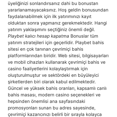
üyeliğinizi sonlandırsanız dahi bu bonustan
yararlanamayacaksınız. Hoş geldin bonusundan
faydalanabilmek için ilk yatırımınızı kayıt
olduktan sonra yapmanız gerekmektedir. Hangi
yatırım yaklaşımını seçtiğiniz önemli değil.
Playbet kalıcı hesap kapatma
Bonuslar tüm
yatırım stratejileri için geçerlidir. Playbet bahis
sitesi en çok tanınan çevrimiçi bahis
platformlarından biridir. Web sitesi, bilgisayarları
ve mobil cihazları kullanarak çevrimiçi bahis ve
casino faaliyetlerini kolaylaştırmak için
oluşturulmuştur ve sektördeki en büyüleyici
şirketlerden biri olarak kabul edilmektedir.
Güncel ve yüksek bahis oranları, kapsamlı canlı
bahis masası, modern casino seçenekleri ve
hepsinden önemlisi ana sayfasındaki
promosyonları sunan bu adres sayesinde,
çevrimiçi kazancınızı belirli bir sırayla kolayca