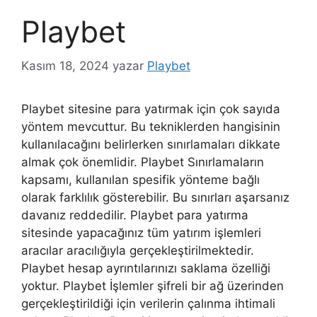
Playbet
Kasım 18, 2024
yazar
Playbet
Playbet sitesine para yatırmak için çok sayıda
yöntem mevcuttur. Bu tekniklerden hangisinin
kullanılacağını belirlerken sınırlamaları dikkate
almak çok önemlidir. Playbet Sınırlamaların
kapsamı, kullanılan spesifik yönteme bağlı
olarak farklılık gösterebilir. Bu sınırları aşarsanız
davanız reddedilir. Playbet para yatırma
sitesinde yapacağınız tüm yatırım işlemleri
aracılar aracılığıyla gerçekleştirilmektedir.
Playbet hesap ayrıntılarınızı saklama özelliği
yoktur. Playbet İşlemler şifreli bir ağ üzerinden
gerçekleştirildiği için verilerin çalınma ihtimali